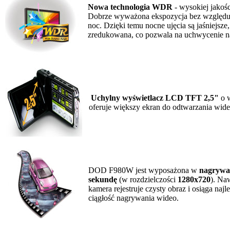
Nowa technologia WDR
- wysokiej jakoś
Dobrze wyważona ekspozycja bez względu 
noc. Dzięki temu nocne ujęcia są jaśniejsze,
zredukowana, co pozwala na uchwycenie na
Uchylny wyświetlacz LCD TFT 2,5"
o w
oferuje większy ekran do odtwarzania wide
DOD F980W jest wyposażona w
nagrywan
sekundę
(w rozdzielczości
1280x720
). Na
kamera rejestruje czysty obraz i osiąga najl
ciągłość nagrywania wideo.