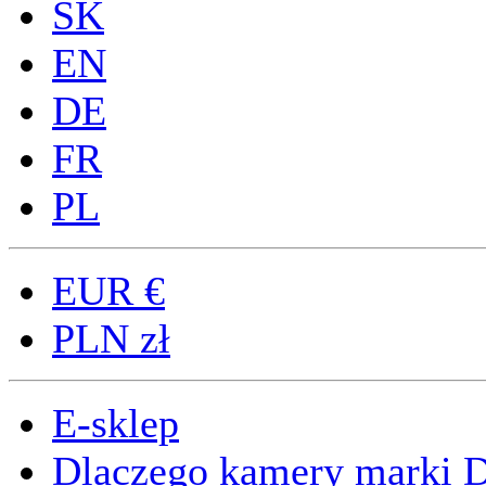
SK
EN
DE
FR
PL
EUR
€
PLN
zł
E-sklep
Dlaczego kamery marki