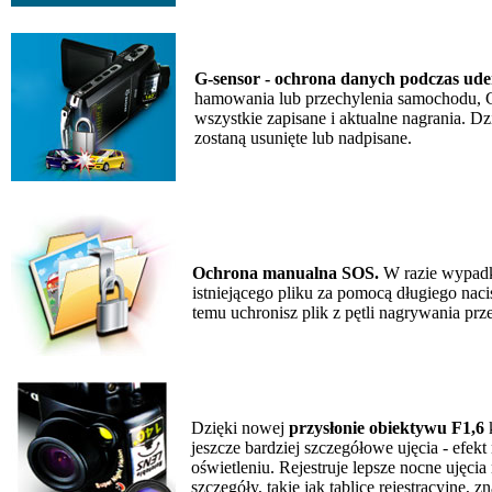
G-sensor - ochrona danych podczas ude
hamowania lub przechylenia samochodu, G
wszystkie zapisane i aktualne nagrania. Dzi
zostaną usunięte lub nadpisane.
Ochrona manualna SOS.
W razie wypadk
istniejącego pliku za pomocą długiego nac
temu uchronisz plik z pętli nagrywania prz
Dzięki nowej
przysłonie obiektywu F1,6
k
jeszcze bardziej szczegółowe ujęcia - efe
oświetleniu. Rejestruje lepsze nocne ujęci
szczegóły, takie jak tablice rejestracyjne, z