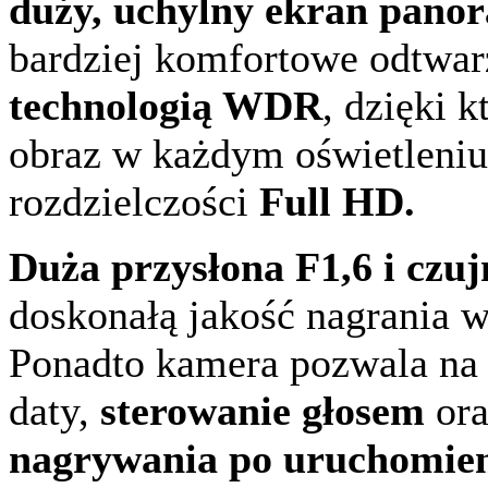
duży, uchylny ekran pano
bardziej komfortowe odtwa
technologią WDR
, dzięki 
obraz w każdym oświetleni
rozdzielczości
Full HD.
Duża przysłona F1,6 i cz
doskonałą jakość nagrania w
Ponadto kamera pozwala na n
daty,
sterowanie głosem
or
nagrywania po uruchomie