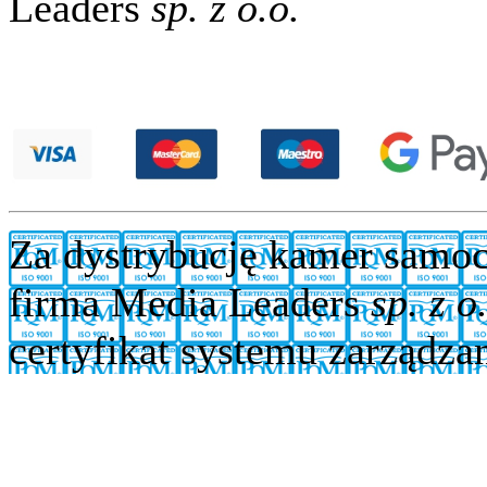
Leaders
sp. z o.o.
Za dystrybucję kamer sam
firma Media Leaders
sp. z o
certyfikat systemu zarządza