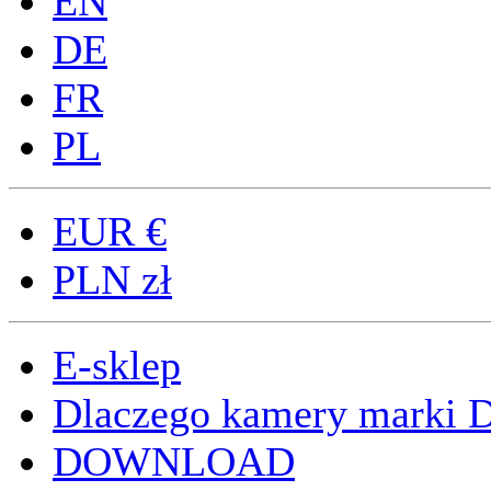
EN
DE
FR
PL
EUR
€
PLN
zł
E-sklep
Dlaczego kamery marki
DOWNLOAD