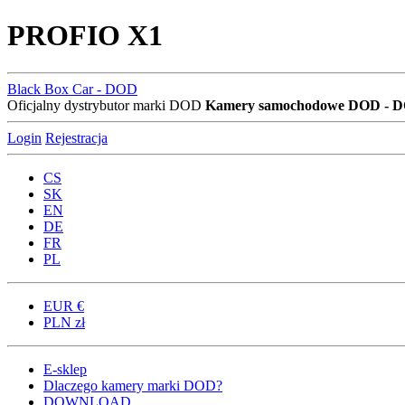
PROFIO X1
Black Box Car - DOD
Oficjalny dystrybutor marki DOD
Kamery samochodowe DOD -
Login
Rejestracja
CS
SK
EN
DE
FR
PL
EUR
€
PLN
zł
E-sklep
Dlaczego kamery marki DOD?
DOWNLOAD